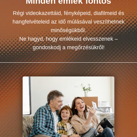
Minden emlék fontos
Régi videokazettáid, fényképeid, diafilmeid és
hangfelvételeid az idő múlásával veszíthetnek
minőségükből.
Ne hagyd, hogy emlékeid elvesszenek –
gondoskodj a megőrzésükről!