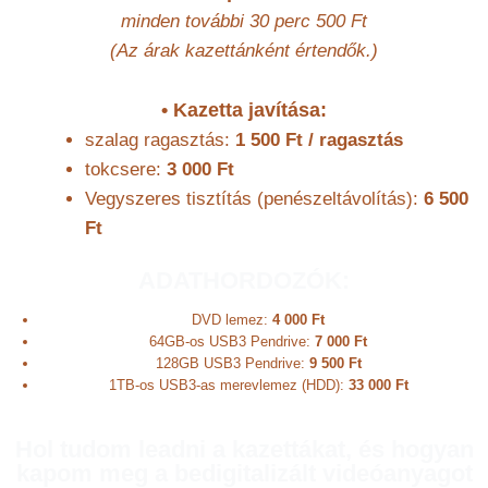
minden további 30 perc 500 Ft
(Az árak kazettánként értendők.)
•
Kazetta javítása:
szalag ragasztás:
1 500 Ft / ragasztás
tokcsere:
3
000 Ft
Vegyszeres tisztítás (penészeltávolítás):
6 500
Ft
ADATHORDOZÓK:
DVD lemez:
4 000 Ft
64GB-os USB3 Pendrive:
7 000 Ft
128GB USB3 Pendrive:
9 500 Ft
1TB-os USB3-as merevlemez (HDD):
33 000 Ft
Hol tudom leadni a kazettákat, és hogyan
kapom meg a bedigitalizált videóanyagot