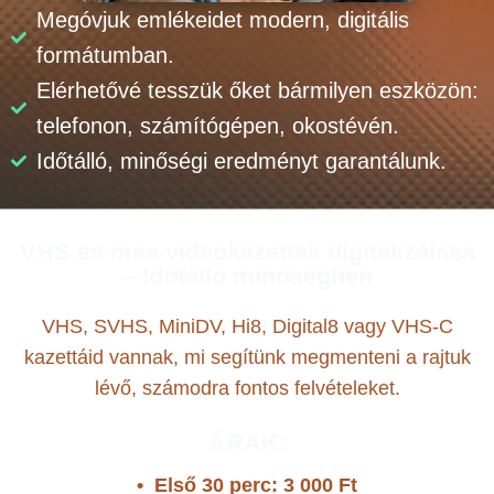
Megóvjuk emlékeidet modern, digitális
formátumban.
Elérhetővé tesszük őket bármilyen eszközön:
telefonon, számítógépen, okostévén.
Időtálló, minőségi eredményt garantálunk.
VHS és más videokazetták digitalizálása
– Időtálló minőségben
VHS, SVHS, MiniDV, Hi8, Digital8 vagy VHS-C
kazettáid vannak, mi segítünk megmenteni a rajtuk
lévő, számodra fontos felvételeket.
ÁRAK:
• Első 30 perc: 3 000 Ft