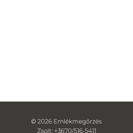
© 2026 Emlékmegőrzés
Zsolt: +3670/516-5411