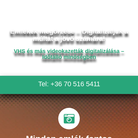
Emlékek megőrzése – Digitalizáljuk a
múltat a jövő számára!
VHS és más videokazetták digitalizálása –
Időtálló minőségben
Tel: +36 70 516 5411