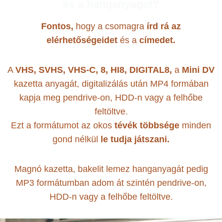
és a hanganyagot?
Fontos,
hogy a csomagra
írd rá az
elérhetőségeidet
és a
címedet.
A
VHS, SVHS, VHS-C, 8, HI8, DIGITAL8,
a
Mini DV
kazetta anyagát, digitalizálás után MP4 formában
kapja meg pendrive-on, HDD-n vagy a felhőbe
feltöltve.
Ezt a formátumot az okos
tévék
többsége
minden
gond nélkül
le tudja játszani.
Magnó kazetta, bakelit lemez hanganyagát pedig
MP3 formátumban adom át szintén pendrive-on,
HDD-n vagy a felhőbe feltöltve.